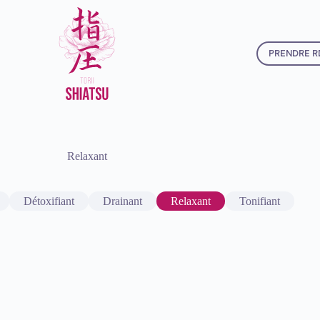
PRENDRE R
Relaxant
Détoxifiant
Drainant
Relaxant
Tonifiant