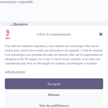
conscience corporelle.
Horaires
Du lundi au dimanche, de 9h à 18h
Téléphone
Gérer le consentement
+33 (0)6 46 33 65 57
Adresse (sur rendez-vous)
Centre de soins d'Eysines
Pour offrir les meilleures expériences, nous utilisons des technologies telles que les
101 avenue du Taillan, 33320 Eysines
cookies pour stocker et/ou accéder aux informations des appareils. Le fait de consentir
à ces technologies nous permettra de traiter des données telles que le comportement de
navigation ou les ID uniques sur ce site. Le fait de ne pas consentir ou de retirer son
consentement peut avoir un effet négatif sur certaines caractéristiques et fonctions.
Gérer les services
Accepter
Mentions légales
Politique de confidentialité
Refuser
Politique de cookies
Contact
Voir les préférences
© 2018-2026 Torii Shiatsu. Ces techniques ne doivent en