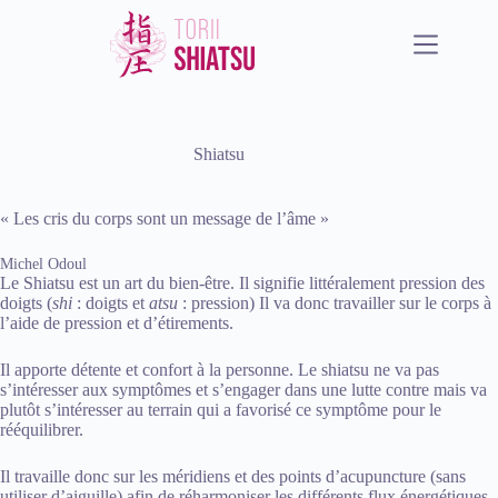
Passer
au
contenu
Shiatsu
« Les cris du corps sont un message de l’âme »
Michel Odoul
Le Shiatsu est un art du bien-être. Il signifie littéralement pression des
doigts (
shi
: doigts et
atsu
: pression) Il va donc travailler sur le corps à
l’aide de pression et d’étirements.
Il apporte détente et confort à la personne. Le shiatsu ne va pas
s’intéresser aux symptômes et s’engager dans une lutte contre mais va
plutôt s’intéresser au terrain qui a favorisé ce symptôme pour le
rééquilibrer.
Il travaille donc sur les méridiens et des points d’acupuncture (sans
utiliser d’aiguille) afin de réharmoniser les différents flux énergétiques.