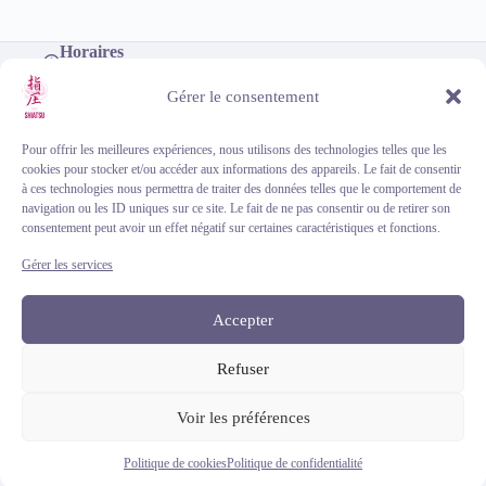
Horaires
Du lundi au dimanche, de 9h à 18h
Téléphone
Gérer le consentement
+33 (0)6 46 33 65 57
Adresse (sur rendez-vous)
Centre de soins d'Eysines
Pour offrir les meilleures expériences, nous utilisons des technologies telles que les
101 avenue du Taillan, 33320 Eysines
cookies pour stocker et/ou accéder aux informations des appareils. Le fait de consentir
à ces technologies nous permettra de traiter des données telles que le comportement de
navigation ou les ID uniques sur ce site. Le fait de ne pas consentir ou de retirer son
consentement peut avoir un effet négatif sur certaines caractéristiques et fonctions.
Gérer les services
Accepter
Mentions légales
Politique de confidentialité
Refuser
Politique de cookies
Contact
Voir les préférences
© 2018-2026 Torii Shiatsu. Ces techniques ne doivent en
aucun cas remplacer une visite chez le médecin. Activité
couverte par une assurance responsabilité civile
Politique de cookies
Politique de confidentialité
professionnelle.