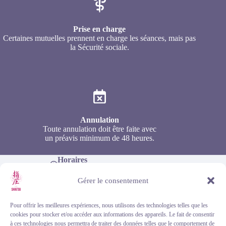
Prise en charge
Certaines mutuelles prennent en charge les séances, mais pas
la Sécurité sociale.
Annulation
Toute annulation doit être faite avec
un préavis minimum de 48 heures.
Horaires
Du lundi au dimanche, de 9h à 18h
Téléphone
Gérer le consentement
+33 (0)6 46 33 65 57
Adresse (sur rendez-vous)
Maison Thérapéia, 76 av. de la République, 33320
Pour offrir les meilleures expériences, nous utilisons des technologies telles que les
Eysines
cookies pour stocker et/ou accéder aux informations des appareils. Le fait de consentir
à ces technologies nous permettra de traiter des données telles que le comportement de