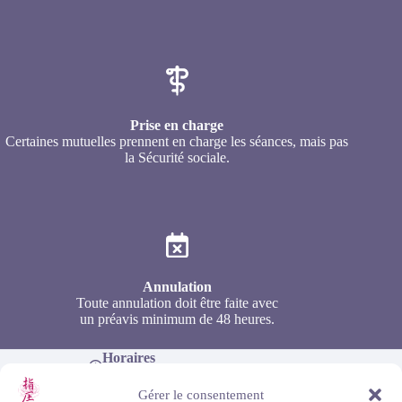
Prise en charge
Certaines mutuelles prennent en charge les séances, mais pas
la Sécurité sociale.
Annulation
Toute annulation doit être faite avec
un préavis minimum de 48 heures.
Horaires
Du lundi au dimanche, de 9h à 18h
Téléphone
Gérer le consentement