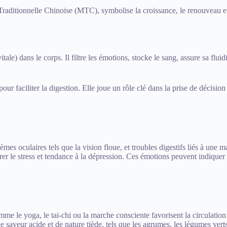
itionnelle Chinoise (MTC), symbolise la croissance, le renouveau et l’e
tale) dans le corps. Il filtre les émotions, stocke le sang, assure sa flui
pour faciliter la digestion. Elle joue un rôle clé dans la prise de décision
mes oculaires tels que la vision floue, et troubles digestifs liés à une ma
 à gérer le stress et tendance à la dépression. Ces émotions peuvent indiqu
me le yoga, le tai-chi ou la marche consciente favorisent la circulation
aveur acide et de nature tiède, tels que les agrumes, les légumes verts e