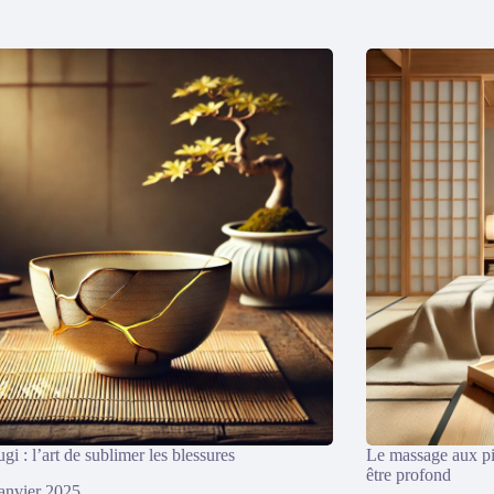
gi : l’art de sublimer les blessures
Le massage aux pie
être profond
janvier 2025