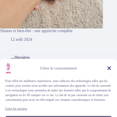
Shiatsu et bien-être : une approche complète
12 août 2024
Horaires
Du lundi au dimanche, de 9h à 18h
Téléphone
Gérer le consentement
+33 (0)6 46 33 65 57
Adresse (sur rendez-vous)
Centre de soins d'Eysines
Pour offrir les meilleures expériences, nous utilisons des technologies telles que les
101 avenue du Taillan, 33320 Eysines
cookies pour stocker et/ou accéder aux informations des appareils. Le fait de consentir
à ces technologies nous permettra de traiter des données telles que le comportement de
navigation ou les ID uniques sur ce site. Le fait de ne pas consentir ou de retirer son
consentement peut avoir un effet négatif sur certaines caractéristiques et fonctions.
Gérer les services